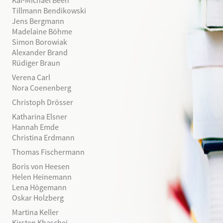
Kai-Michael Beeh
Tillmann Bendikowski
Jens Bergmann
Madelaine Böhme
Simon Borowiak
Alexander Brand
Rüdiger Braun
Verena Carl
Nora Coenenberg
Christoph Drösser
Katharina Elsner
Hannah Emde
Christina Erdmann
Thomas Fischermann
Boris von Heesen
Helen Heinemann
Lena Högemann
Oskar Holzberg
Martina Keller
Kirsten Khaschei